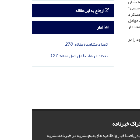
یین‌تر و معنادار است، که نشان
موانع ادراک شده" (2.51) و "هنجارهای توصیفی"
ارجاع به این مقاله
ین عملکرد
مچنین، عوامل
ت در کار" (3.61)، "همکاری در کار" (3.55) و "بهبود کار" (3.30) نیز به ترتیب بالاتر از مقدار نظری (3) و معنادار
آمار
 را بر
تعداد مشاهده مقاله:
278
تعداد دریافت فایل اصل مقاله:
127
راک خبرنامه
 دریافت اخبار و اطلاعیه های مهم نشریه در خبرنامه نشریه