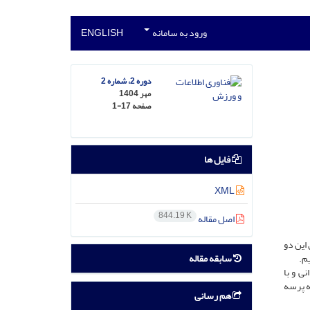
ورود به سامانه
ENGLISH
دوره 2، شماره 2
مهر 1404
صفحه
1-17
فایل ها
XML
844.19 K
اصل مقاله
این دو
سابقه مقاله
م.
ی و با
شکیل دادند. از پرسشنامه پرسه
هم رسانی