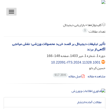
Toggle
vigation
کلیدواژه‌ها =
بازاریابی دیجیتال
1
تعداد مقالات:
تأثیر تبلیغات دیجیتال بر قصد خرید محصولات ورزشی: نقش میانجی
آگاهی از برند
دوره 1، شماره 1، مهر 1403، صفحه
148-166
10.22091/ITS.2024.11328.1001
حسین کردلو
917.39 K
مشاهده مقاله
اصل مقاله
مقالات آماده انتشار