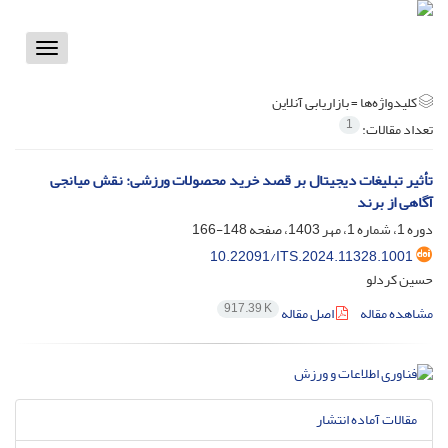
Toggle
vigation
کلیدواژه‌ها =
بازاریابی آنلاین
1
تعداد مقالات:
تأثیر تبلیغات دیجیتال بر قصد خرید محصولات ورزشی: نقش میانجی
آگاهی از برند
دوره 1، شماره 1، مهر 1403، صفحه
148-166
10.22091/ITS.2024.11328.1001
حسین کردلو
917.39 K
مشاهده مقاله
اصل مقاله
مقالات آماده انتشار